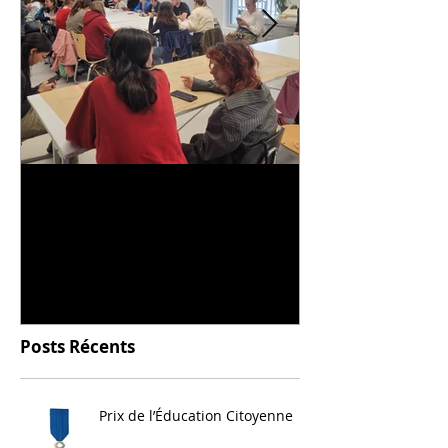
Universitarisation du
Voyage à VIT
DNMADe objet - innovation
céramique
Posts Récents
Prix de l’Éducation Citoyenne