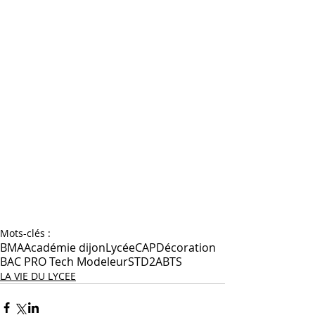
Mots-clés :
BMA
Académie dijon
Lycée
CAP
Décoration
BAC PRO Tech Modeleur
STD2A
BTS
LA VIE DU LYCEE