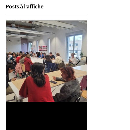
Posts à l'affiche
Universitarisation du
Voyage à VIT
DNMADe objet - innovation
céramique