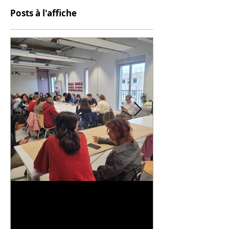
Posts à l'affiche
Universitarisation du
Voyage à VIT
DNMADe objet - innovation
céramique