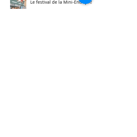
Le festival de la Mini-Entreprise
La Belle Hélène
Archives
août 2025
(14)
14 posts
mai 2025
(21)
21 posts
avril 2025
(2)
2 posts
mars 2025
(11)
11 posts
février 2025
(7)
7 posts
janvier 2025
(10)
10 posts