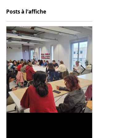
Posts à l'affiche
Universitarisation du
Voyage à VIT
DNMADe objet - innovation
céramique