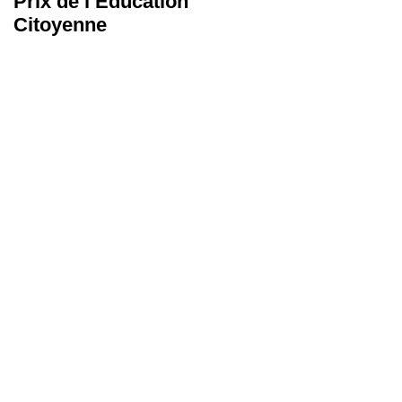
Prix de l’Éducation
Les Malles des
Citoyenne
Talents
ce