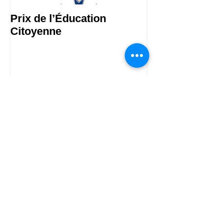
Prix de l’Éducation
Les Malles des
Citoyenne
Publications Récentes
Prix de l’Éducation Citoyenne