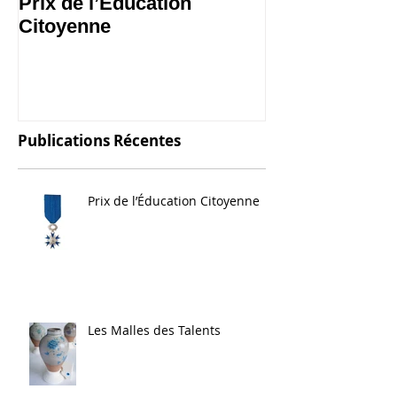
Prix de l’Éducation
Les Malles des
Citoyenne
Publications Récentes
Prix de l’Éducation Citoyenne
Les Malles des Talents