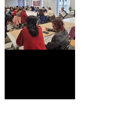
Universitarisation du
Voyage à VITRA
DNMADe objet -
innovation céramique