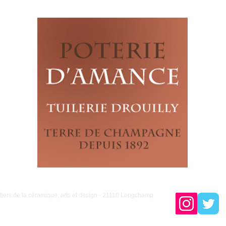
iers de la céramique, arts et design - 21110 Longchamp