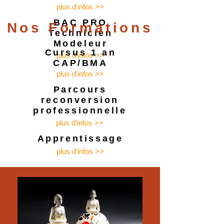
plus d'infos >>
BAC PRO
Nos Formations
Technicien
Modeleur
Cursus 1 an
plus d'infos >>
CAP/BMA
plus d'infos >>
Parcours
reconversion
professionnelle
plus d'infos >>
Apprentissage
plus d'infos >>