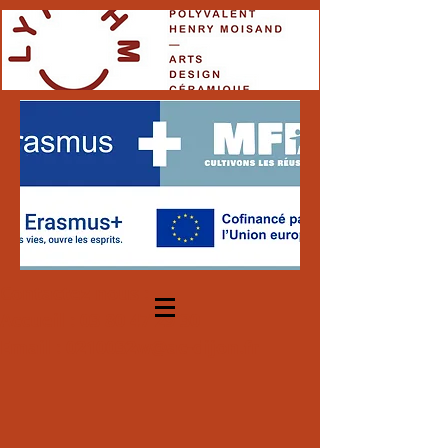
Contactez nous :
Accueil :
03 80 47 29 30
Email :
0210032w@ac-dijon.fr