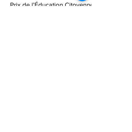
Prix de l’Éducation Citoyenne
Vendredi 4 juillet, la mini entreprise de la
classe de Terminale CAP décoration sur
céramique, l'Atelier des 13 mains, a reçu le
1er prix...