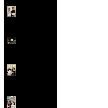
Rallye Mathématiques
Prix Histoire
Faites/Fête de l'EAC
(Éducation Artistique
et Culturelle)
Le festival de la Mini-
Entreprise