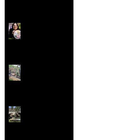
Concours ''Un des
Meilleurs Apprentis
de France'' Résultats
nationaux
Jardin aromatique
Super vaisselle et
sculpture aussi