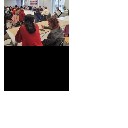
Universitarisation du
Voyage à VITRA
DNMADe objet -
innovation céramique