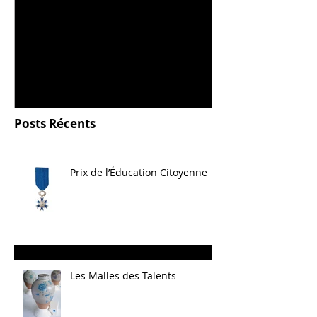
Universitarisation du
Voyage à VIT
DNMADe objet - innovation
céramique
Posts Récents
Prix de l’Éducation Citoyenne
Les Malles des Talents