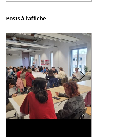
Posts à l'affiche
Universitarisation du
Voyage à VIT
DNMADe objet - innovation