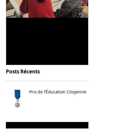
Universitarisation du
Voyage à VIT
DNMADe objet - innovation
céramique
Posts Récents
Prix de l’Éducation Citoyenne