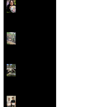
Concours ''Un des
Meilleurs Apprentis
de France'' Résultats
nationaux
Jardin aromatique
Super vaisselle et
sculpture aussi
Rallye Mathématiques