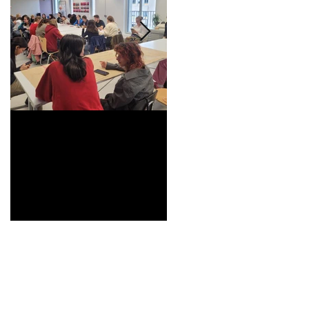
Universitarisation du
Voyage à VITRA
DNMADe objet -
innovation céramique