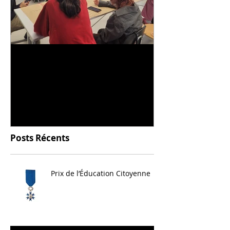
Universitarisation du
Voyage à VIT
DNMADe objet - innovation
céramique
Posts Récents
Prix de l’Éducation Citoyenne