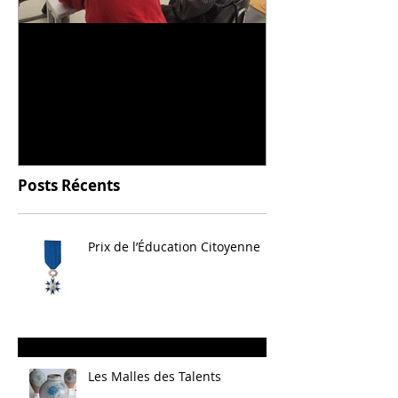
Universitarisation du
Voyage à VIT
DNMADe objet - innovation
céramique
Posts Récents
Prix de l’Éducation Citoyenne
Les Malles des Talents