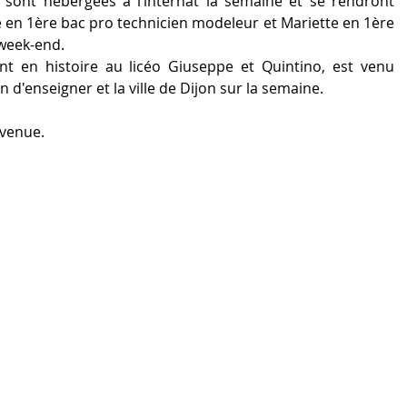
sont hébergées à l’internat la semaine et se rendront 
 en 1ère bac pro technicien modeleur et Mariette en 1ère 
week-end.
t en histoire au licéo Giuseppe et Quintino, est venu 
n d'enseigner et la ville de Dijon sur la semaine. 
nvenue.