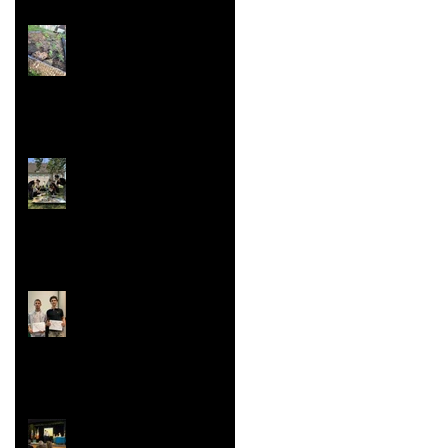
Jardin aromatique
Super vaisselle et
sculpture aussi
Rallye Mathématiques
Prix Histoire