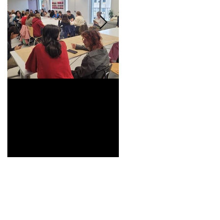
Universitarisation du
Voyage à VITRA
DNMADe objet -
innovation céramique