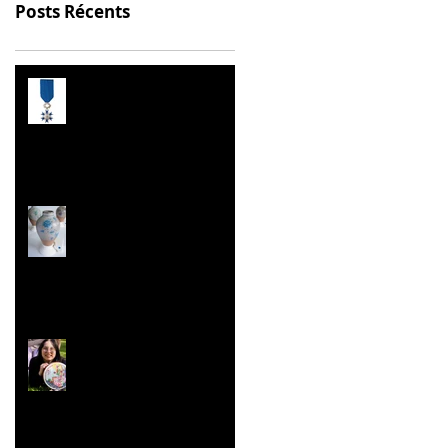
Posts Récents
Prix de l’Éducation
Citoyenne
Les Malles des Talents
Concours ''Un des
Meilleurs Apprentis
de France'' Résultats
nationaux