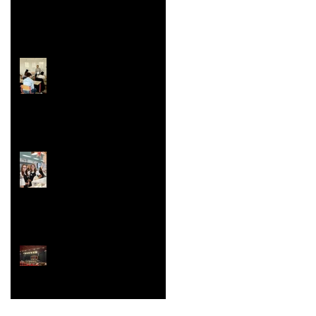
Faites/Fête de l'EAC
(Éducation Artistique
et Culturelle)
Le festival de la Mini-
Entreprise
La Belle Hélène