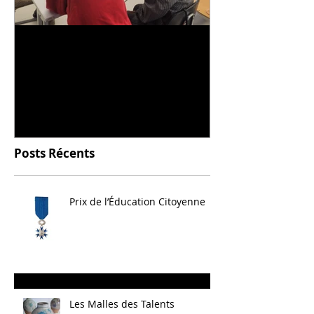
Universitarisation du
Voyage à VIT
DNMADe objet - innovation
céramique
Posts Récents
Prix de l’Éducation Citoyenne
Les Malles des Talents