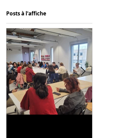
Posts à l'affiche
Universitarisation du
Voyage à VIT
DNMADe objet - innovation