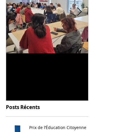
Universitarisation du
Voyage à VIT
DNMADe objet - innovation
céramique
Posts Récents
Prix de l’Éducation Citoyenne