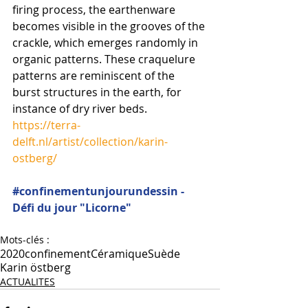
firing process, the earthenware 
becomes visible in the grooves of the 
crackle, which emerges randomly in 
organic patterns. These craquelure 
patterns are reminiscent of the 
burst structures in the earth, for 
instance of dry river beds.
https://terra-
delft.nl/artist/collection/karin-
ostberg/
#confinementunjourundessin
 - 
Défi du jour "Licorne"
Mots-clés :
2020
confinement
Céramique
Suède
Karin östberg
ACTUALITES