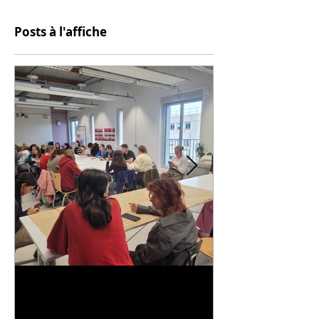
Posts à l'affiche
Universitarisation du
Voyage à VIT
DNMADe objet - innovation