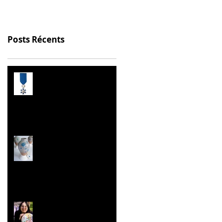
Posts Récents
Prix de l’Éducation
Citoyenne
Les Malles des Talents
Concours ''Un des
Meilleurs Apprentis