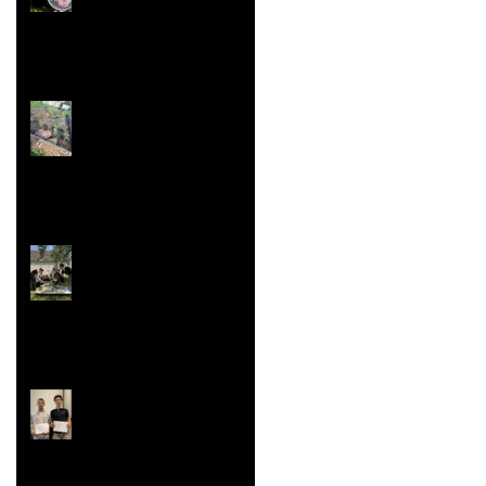
de France'' Résultats
nationaux
Jardin aromatique
Super vaisselle et
sculpture aussi
Rallye Mathématiques