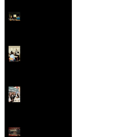
Prix Histoire
Faites/Fête de l'EAC
(Éducation Artistique
et Culturelle)
Le festival de la Mini-
Entreprise
La Belle Hélène