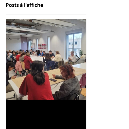
Posts à l'affiche
Universitarisation du
Voyage à VIT
DNMADe objet - innovation
céramique