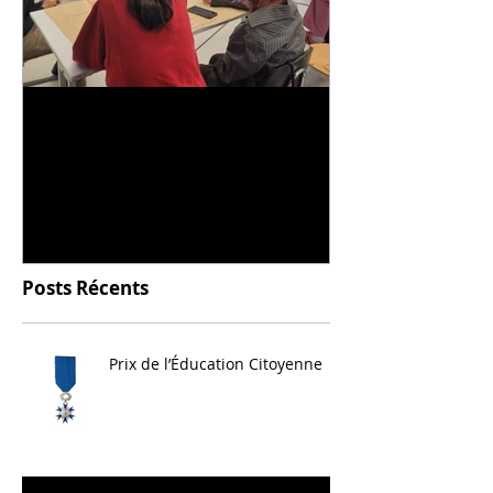
Universitarisation du
Voyage à VIT
DNMADe objet - innovation
céramique
Posts Récents
Prix de l’Éducation Citoyenne