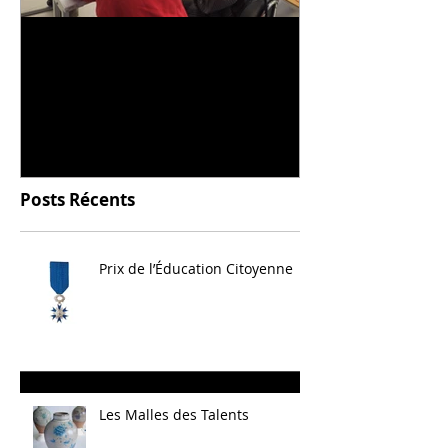
Universitarisation du
Voyage à VIT
DNMADe objet - innovation
céramique
Posts Récents
Prix de l’Éducation Citoyenne
Les Malles des Talents