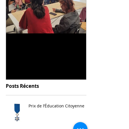
Universitarisation du
Voyage à VIT
DNMADe objet - innovation
céramique
Posts Récents
Prix de l’Éducation Citoyenne