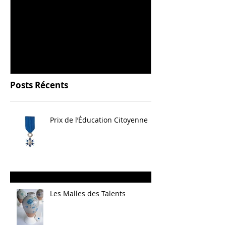
Universitarisation du
Voyage à VIT
DNMADe objet - innovation
céramique
Posts Récents
Prix de l’Éducation Citoyenne
Les Malles des Talents