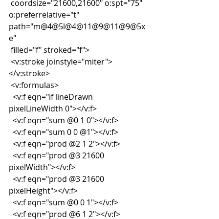
 coordsize="21600,21600" o:spt="75" 
o:preferrelative="t" 
path="m@4@5l@4@11@9@11@9@5x
e"
 filled="f" stroked="f">
 <v:stroke joinstyle="miter">
</v:stroke>
 <v:formulas>
  <v:f eqn="if lineDrawn 
pixelLineWidth 0"></v:f>
  <v:f eqn="sum @0 1 0"></v:f>
  <v:f eqn="sum 0 0 @1"></v:f>
  <v:f eqn="prod @2 1 2"></v:f>
  <v:f eqn="prod @3 21600 
pixelWidth"></v:f>
  <v:f eqn="prod @3 21600 
pixelHeight"></v:f>
  <v:f eqn="sum @0 0 1"></v:f>
  <v:f eqn="prod @6 1 2"></v:f>