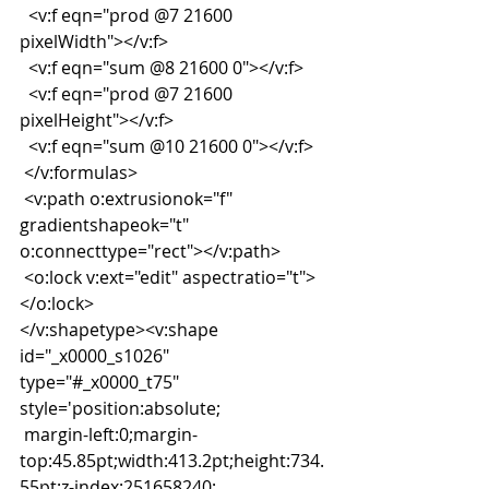
  <v:f eqn="prod @7 21600 
pixelWidth"></v:f>
  <v:f eqn="sum @8 21600 0"></v:f>
  <v:f eqn="prod @7 21600 
pixelHeight"></v:f>
  <v:f eqn="sum @10 21600 0"></v:f>
 </v:formulas>
 <v:path o:extrusionok="f" 
gradientshapeok="t" 
o:connecttype="rect"></v:path>
 <o:lock v:ext="edit" aspectratio="t">
</o:lock>
</v:shapetype><v:shape 
id="_x0000_s1026" 
type="#_x0000_t75" 
style='position:absolute;
 margin-left:0;margin-
top:45.85pt;width:413.2pt;height:734.
55pt;z-index:251658240;