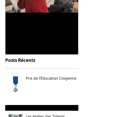
Universitarisation du
Voyage à VIT
DNMADe objet - innovation
céramique
Posts Récents
Prix de l’Éducation Citoyenne
Les Malles des Talents