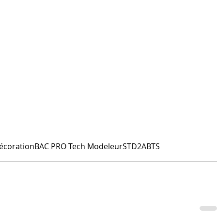
écoration
BAC PRO Tech Modeleur
STD2A
BTS