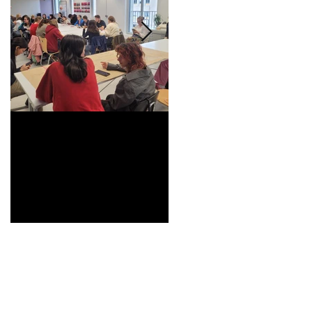
Universitarisation du
Voyage à VITRA
DNMADe objet -
innovation céramique