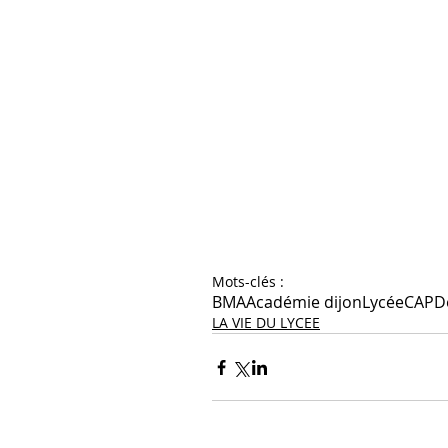
Mots-clés :
BMA
Académie dijon
Lycée
CAP
D
LA VIE DU LYCEE