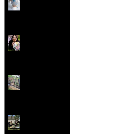
Concours ''Un des
Meilleurs Apprentis
de France'' Résultats
nationaux
Jardin aromatique
Super vaisselle et
sculpture aussi