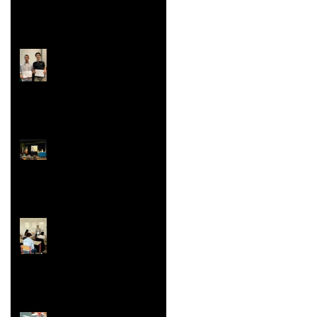
Rallye Mathématiques
Prix Histoire
Faites/Fête de l'EAC
(Éducation Artistique
et Culturelle)