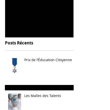
Universitarisation du
Voyage à VIT
DNMADe objet - innovation
céramique
Posts Récents
Prix de l’Éducation Citoyenne
Les Malles des Talents