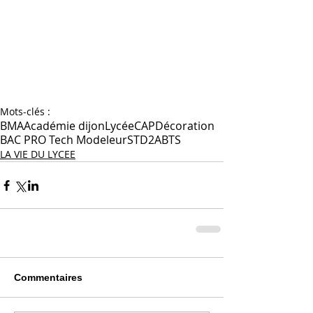
Mots-clés :
BMA
Académie dijon
Lycée
CAP
Décoration
BAC PRO Tech Modeleur
STD2A
BTS
LA VIE DU LYCEE
Commentaires